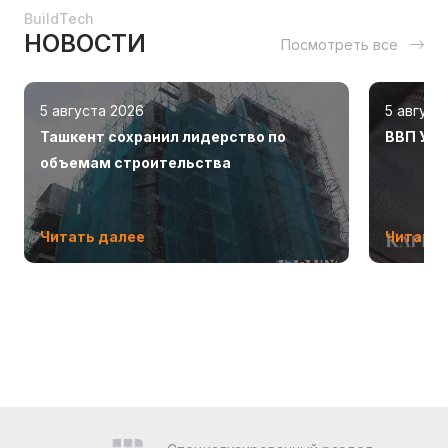
BuildTech
НОВОСТИ
Посмотреть все
5 августа 2026
5 август
Ташкент сохранил лидерство по
ВВП Узб
объемам строительства
Читать далее
Читать 