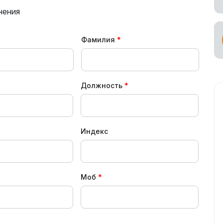
нения
ное участие в
ах
Фамилия
ьный
возчик
Должность
Индекс
Моб