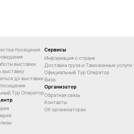
ества посещения
Сервисы
роведения
Информация о стране
аботы выставки
Доставка груза и Таможенные услуги
ь выставку
Официальный Тур Оператор
аться до выставки
Виза
 посещения
Организатор
ьный Тур Оператор
Обратная связь
центр
Kонтакты
ерея
Об организаторах
лерея
елизы