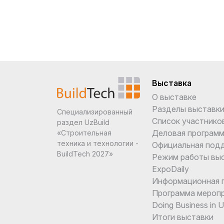
Выставка
О выставке
Разделы выставк
Специализированный
Список участнико
раздел UzBuild
Деловая програм
«Строительная
техника и технологии -
Официальная под
BuildTech 2027»
Режим работы вы
ExpoDaily
Информационная 
Программа мероп
Doing Business in 
Итоги выставки