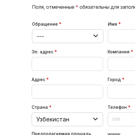
Uzbekistan
Поля, отмеченные
*
обязательны для запол
Эффектив
выставк
Итоги выставки
Обращение
Имя
Официал
Официальный каталог
авиапере
---
Эл. адрес
Компания
Адрес
Город
Страна
Телефон
Узбекистан
Предполагаемая площадь
WWW