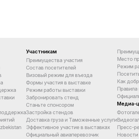
Участникам
Преимущ
Место п
Преимущества участия
Режим р
и
Состав посетителей
Посетит
в
Визовый режим для въезда
Как добр
ма
Формы участия в выставке
Правила
держка
Режим работы выставки
Официал
ставки
Забронировать стенд
Медиа-
Станьте спонсором
поддержка
Застройка стендов
Фотогал
риятий
Доставка груза и Таможенные услуги
Видеога
Uzbekistan
Эффективное участие в выставках
Пресс-р
Официальный авиаперевозчик
Новости