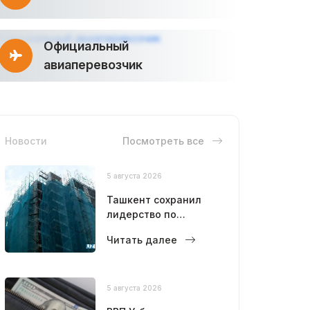
Официальный
авиаперевозчик
Новости
Посмотреть все
5 августа 2026
Ташкент сохранил
лидерство по
объемам
Читать далее
строительства
5 августа 2026