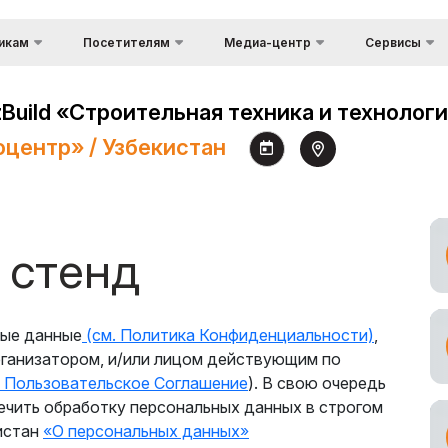
икам
Посетителям
Медиа-центр
Сервисы
Информация о 
Фотогалерея
Преимущества
ества участия
посещения
uild «Строительная техника и технологии
Доставка груза
Видеогалерея
посетителей
Таможенные ус
поцентр» / Узбекистан
Место проведения
Пресс-релизы
режим для
Официальный Т
Режим работы выставки
Оператор
Новости
Посетить выставку
астия в
Виза
Аккредитация
е
 стенд
журналистов
Как добраться до
выставки
аботы выставки
Правила посещения
ровать стенд
ные данные
(см. Политика Конфиденциальности)
,
Официальный Тур
 спонсором
рганизатором, и/или лицом действующим по
Оператор
 Пользовательское Соглашение
). В свою очередь
ка стендов
ечить обработку персональных данных в строгом
 груза и
истан
«О персональных данных»
ные услуги