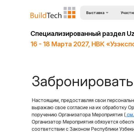
Выставка
Участн
О выставке
Преимущ
Специализированный раздел UzB
Разделы выставки
Состав 
16 - 18 Марта 2027, НВК «Узэкс
Список участников
Визовый 
въезда
Деловая программа
Формы уч
выставк
Официальная поддержка
Забронировать
Режим р
Режим работы выставки
Заброни
ExpoDaily
Настоящим, предоставляя свои персональ
Станьте
Информационная
выражаю свое согласие на их обработку О
поддержка
поручению Организатора Мероприятия (
см.
Застрой
Организатор Мероприятия обязуется обесп
Программа мероприятий
Доставка
соответствии с Законом Республики Узбек
Таможен
Doing Business in