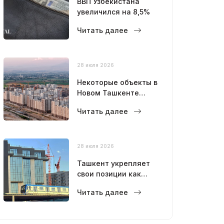
ВВП Узбекистана
увеличился на 8,5%
Читать далее
28 июля 2026
Некоторые объекты в
Новом Ташкенте
откроют уже в этом
Читать далее
году
28 июля 2026
Ташкент укрепляет
свои позиции как
современный
Читать далее
мегаполис