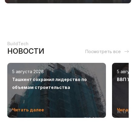
BuildTech
НОВОСТИ
Посмотреть все
5 августа 2026
5 август
Ташкент сохранил лидерство по
ВВП Узб
объемам строительства
Читать далее
Читать 