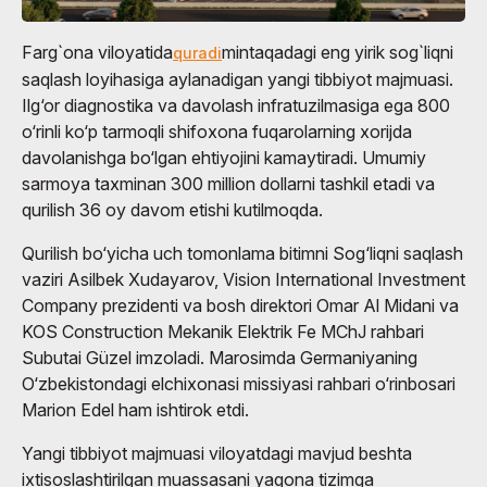
Farg`ona viloyatida
mintaqadagi eng yirik sog`liqni
quradi
saqlash loyihasiga aylanadigan yangi tibbiyot majmuasi.
Ilg‘or diagnostika va davolash infratuzilmasiga ega 800
o‘rinli ko‘p tarmoqli shifoxona fuqarolarning xorijda
davolanishga bo‘lgan ehtiyojini kamaytiradi. Umumiy
sarmoya taxminan 300 million dollarni tashkil etadi va
qurilish 36 oy davom etishi kutilmoqda.
Qurilish bo‘yicha uch tomonlama bitimni Sog‘liqni saqlash
vaziri Asilbek Xudayarov, Vision International Investment
Company prezidenti va bosh direktori Omar Al Midani va
KOS Construction Mekanik Elektrik Fe MChJ rahbari
Subutai Güzel imzoladi. Marosimda Germaniyaning
O‘zbekistondagi elchixonasi missiyasi rahbari o‘rinbosari
Marion Edel ham ishtirok etdi.
Yangi tibbiyot majmuasi viloyatdagi mavjud beshta
ixtisoslashtirilgan muassasani yagona tizimga