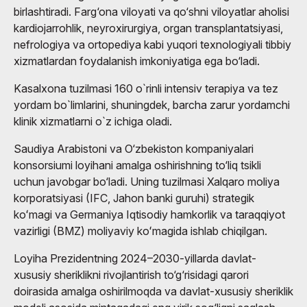
birlashtiradi. Farg‘ona viloyati va qo‘shni viloyatlar aholisi
kardiojarrohlik, neyroxirurgiya, organ transplantatsiyasi,
nefrologiya va ortopediya kabi yuqori texnologiyali tibbiy
xizmatlardan foydalanish imkoniyatiga ega bo‘ladi.
Kasalxona tuzilmasi 160 o`rinli intensiv terapiya va tez
yordam bo`limlarini, shuningdek, barcha zarur yordamchi
klinik xizmatlarni o`z ichiga oladi.
Saudiya Arabistoni va O‘zbekiston kompaniyalari
konsorsiumi loyihani amalga oshirishning to‘liq tsikli
uchun javobgar bo‘ladi. Uning tuzilmasi Xalqaro moliya
korporatsiyasi (IFC, Jahon banki guruhi) strategik
koʻmagi va Germaniya Iqtisodiy hamkorlik va taraqqiyot
vazirligi (BMZ) moliyaviy koʻmagida ishlab chiqilgan.
Loyiha Prezidentning 2024–2030-yillarda davlat-
xususiy sheriklikni rivojlantirish to‘g‘risidagi qarori
doirasida amalga oshirilmoqda va davlat-xususiy sheriklik