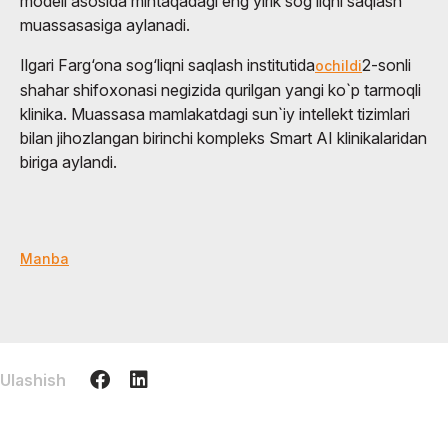
modeli asosida mintaqadagi eng yirik sog‘liqni saqlash
muassasasiga aylanadi.
Ilgari Farg‘ona sog‘liqni saqlash institutida
2-sonli
ochildi
shahar shifoxonasi negizida qurilgan yangi ko`p tarmoqli
klinika. Muassasa mamlakatdagi sun`iy intellekt tizimlari
bilan jihozlangan birinchi kompleks Smart AI klinikalaridan
biriga aylandi.
Manba
Ulashish