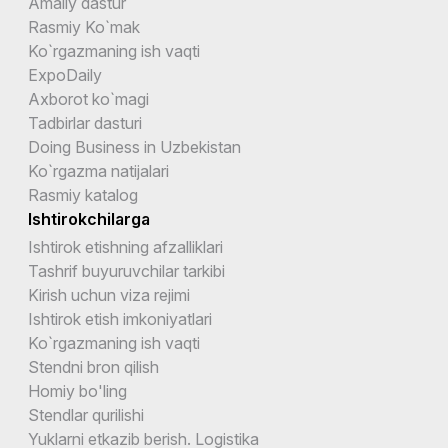
Amaliy dastur
Rasmiy Ko`mak
Ko`rgazmaning ish vaqti
ExpoDaily
Axborot ko`magi
Tadbirlar dasturi
Doing Business in Uzbekistan
Ko`rgazma natijalari
Rasmiy katalog
Ishtirokchilarga
Ishtirok etishning afzalliklari
Tashrif buyuruvchilar tarkibi
Kirish uchun viza rejimi
Ishtirok etish imkoniyatlari
Ko`rgazmaning ish vaqti
Stendni bron qilish
Homiy bo'ling
Stendlar qurilishi
Yuklarni etkazib berish. Logistika