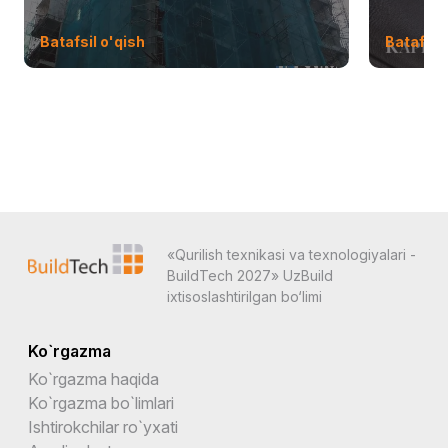
Batafsil o'qish
Batafsil 
«Qurilish texnikasi va texnologiyalari -
BuildTech 2027» UzBuild
ixtisoslashtirilgan bo‘limi
Ko`rgazma
Ko`rgazma haqida
Ko`rgazma bo`limlari
Ishtirokchilar ro`yxati