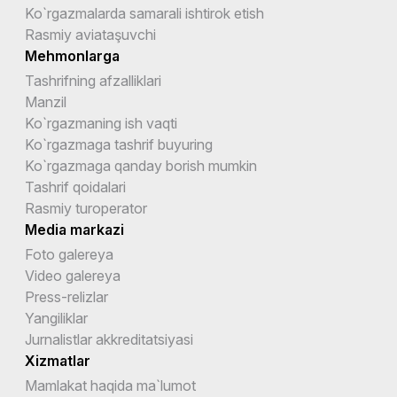
Ko`rgazmalarda samarali ishtirok etish
Rasmiy aviataşuvchi
Mehmonlarga
Tashrifning afzalliklari
Manzil
Ko`rgazmaning ish vaqti
Ko`rgazmaga tashrif buyuring
Ko`rgazmaga qanday borish mumkin
Tashrif qoidalari
Rasmiy turoperator
Media markazi
Foto galereya
Video galereya
Press-relizlar
Yangiliklar
Jurnalistlar akkreditatsiyasi
Xizmatlar
Mamlakat haqida ma`lumot