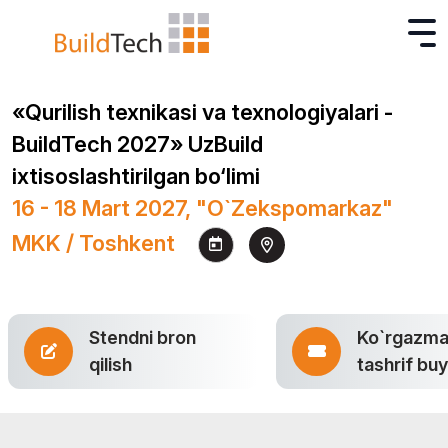
«Qurilish texnikasi va texnologiyalari -
BuildTech 2027» UzBuild
ixtisoslashtirilgan bo‘limi
16 - 18 Mart 2027, "O`zekspomarkaz"
MKK / Toshkent
Stendni bron
Ko`rgazm
qilish
tashrif bu