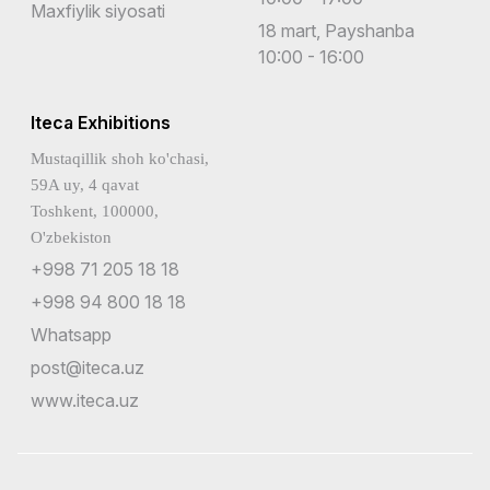
Maxfiylik siyosati
18 mart, Payshanba
10:00 - 16:00
Iteca Exhibitions
Mustaqillik shoh ko'chasi,
59A uy, 4 qavat
Toshkent, 100000,
O'zbekiston
+998 71 205 18 18
+998 94 800 18 18
Whatsapp
post@iteca.uz
www.iteca.uz