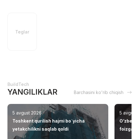
Teglar
BuildTech
YANGILIKLAR
Barchasini ko'rib chiqish
5 avgust 2026
5 avgust
Toshkent qurilish hajmi bo`yicha
O‘zbekis
yetakchilikni saqlab qoldi
foizga o