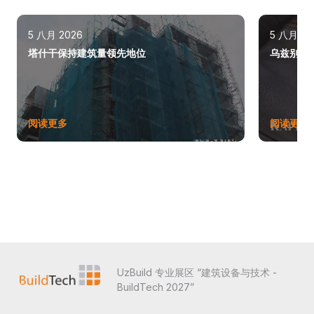
5 八月 2026
5 八月 20
塔什干保持建筑量领先地位
乌兹别克斯
阅读更多
阅读更多
UzBuild 专业展区 “建筑设备与技术 -
BuildTech 2027”