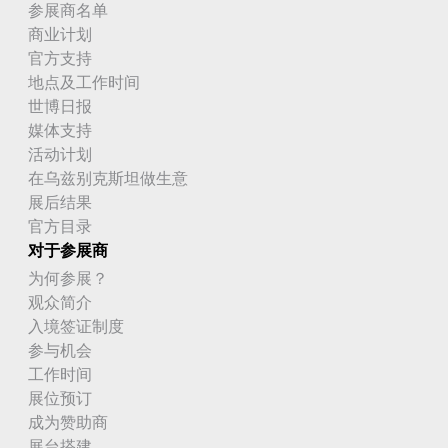
参展商名单
加纳
商业计划
官方支持
加蓬
地点及工作时间
匈牙利
世博日报
媒体支持
北朝鲜
活动计划
在乌兹别克斯坦做生意
北马其顿
展后结果
北马里亚纳群岛
官方目录
对于参展商
南乔治亚岛和南桑威奇群岛
为何参展？
观众简介
南苏丹
入境签证制度
南非
参与机会
工作时间
博内尔岛、圣尤斯特歇斯岛和萨巴岛
展位预订
成为赞助商
博茨瓦纳
展台搭建