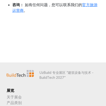
咨询：
如有任何问题，您可以联系我们的
官方旅游
关岛
运营商
。
冈比亚
冰岛
几内亚
几内亚比绍
列支敦士登
刚果
UzBuild 专业展区 “建筑设备与技术 -
刚果民主共和国
BuildTech 2027”
利比亚
展览
利比里亚
关于展会
加拿大
产品类别