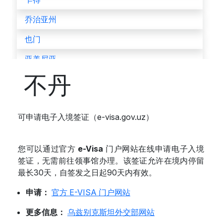
乔治亚州
也门
亚美尼亚
不丹
以色列
伊拉克
可申请电子入境签证（e-visa.gov.uz）
伊朗
伯利兹
您可以通过官方
e-Visa
门户网站在线申请电子入境
佛得角
签证，无需前往领事馆办理。该签证允许在境内停留
最长30天，自签发之日起90天内有效。
俄罗斯联邦
申请：
官方 E-VISA 门户网站
保加利亚
更多信息：
乌兹别克斯坦外交部网站
克罗地亚