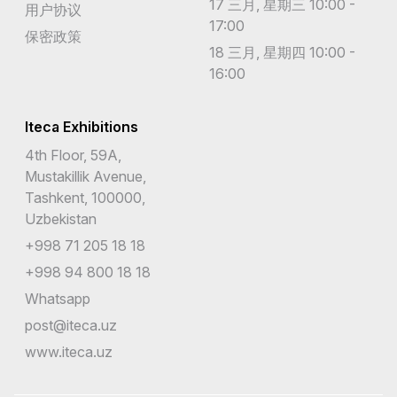
17 三月, 星期三 10:00 -
用户协议
17:00
圣巴泰勒米岛
保密政策
18 三月, 星期四 10:00 -
圣文森特和格林纳丁斯
16:00
圣皮埃尔和密克隆群岛
Iteca Exhibitions
圣诞岛
4th Floor, 59A,
Mustakillik Avenue,
圣赫勒拿岛
Tashkent, 100000,
圣马丁岛
Uzbekistan
+998 71 205 18 18
圣马丁岛
+998 94 800 18 18
圣马力诺
Whatsapp
圭亚那
post@iteca.uz
www.iteca.uz
坦桑尼亚
埃及