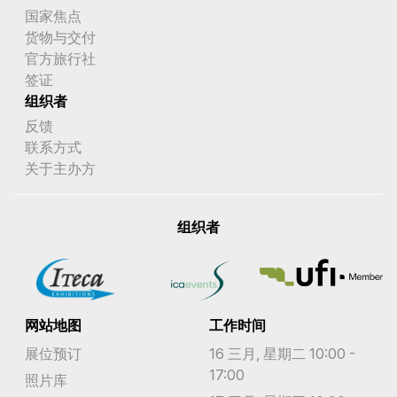
史瓦帝尼
国家焦点
货物与交付
吉尔吉斯斯坦
官方旅行社
吉布提
签证
组织者
哈萨克斯坦
反馈
联系方式
哥伦比亚
关于主办方
哥斯达黎加
喀麦隆
组织者
图瓦卢
土库曼斯坦
网站地图
圣卢西亚
工作时间
展位预订
16 三月, 星期二 10:00 -
圣基茨和尼维斯
17:00
照片库
圣多美和普林西比