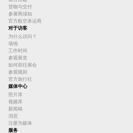
卡塔尔
货物与交付
参展商须知
卢旺达
官方航空承运商
对于访客
卢森堡
为什么访问？
印度
场地
工作时间
印度尼西亚
参观展览
危地马拉
如何前往展会
参观规则
厄瓜多尔
官方旅行社
媒体中心
厄立特里亚
照片库
叙利亚
视频库
新闻稿
古巴
消息
注册为媒体
台湾
服务