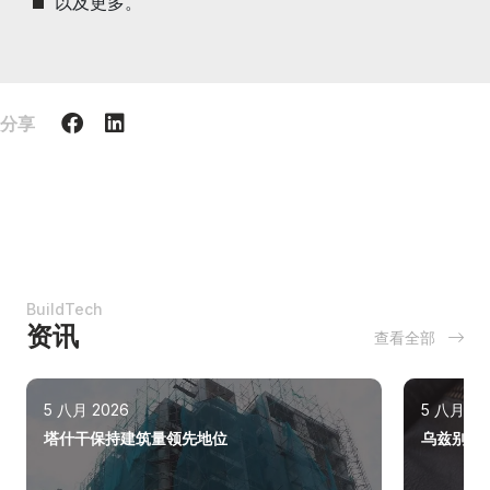
以及更多。
分享
BuildTech
资讯
查看全部
5 八月 2026
5 八月 20
塔什干保持建筑量领先地位
乌兹别克斯