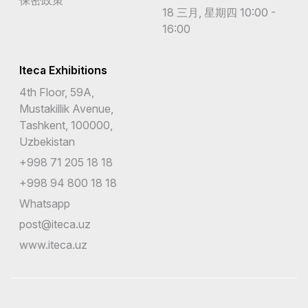
18 三月, 星期四 10:00 -
16:00
Iteca Exhibitions
4th Floor, 59A,
Mustakillik Avenue,
Tashkent, 100000,
Uzbekistan
+998 71 205 18 18
+998 94 800 18 18
Whatsapp
post@iteca.uz
www.iteca.uz