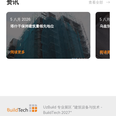
资讯
查看全部
5 八月 2026
5 八月 20
塔什干保持建筑量领先地位
乌兹别克斯
阅读更多
阅读更多
UzBuild 专业展区 “建筑设备与技术 -
BuildTech 2027”