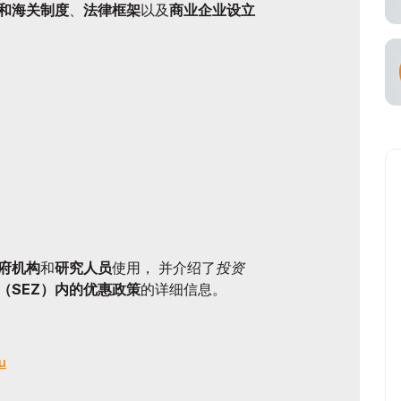
和海关制度
、
法律框架
以及
商业企业设立
空承运商
府机构
和
研究人员
使用， 并介绍了
投资
（SEZ）内的优惠政策
的详细信息。
ru