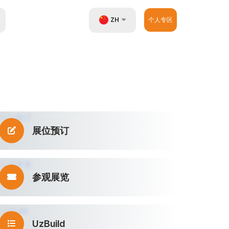
ZH
个人专区
UZ
EN
RU
展位预订
参观展览
UzBuild