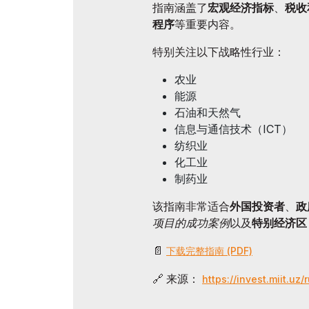
指南涵盖了
宏观经济指标
、
税收
官方航
展后结果
程序
等重要内容。
官方目录
特别关注以下战略性行业：
农业
能源
石油和天然气
信息与通信技术（ICT）
纺织业
化工业
制药业
该指南非常适合
外国投资者
、
政
项目的成功案例
以及
特别经济区
📄
下载完整指南 (PDF)
🔗 来源：
https://invest.miit.uz/