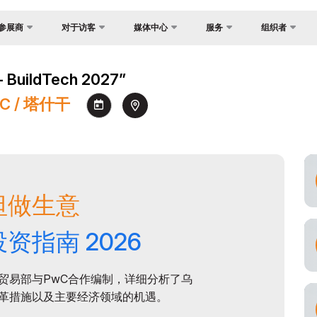
参展商
对于访客
媒体中心
服务
组织者
反馈
国家焦点
照片库
为什么访问？
展？
uildTech 2027”
联系方式
货物与交付
视频库
场地
介
EC / 塔什干
关于主办方
官方旅行社
新闻稿
工作时间
证制度
签证
消息
参观展览
会
注册为媒体
如何前往展会
间
参观规则
订
坦做生意
官方旅行社
助商
资指南 2026
建
交付
贸易部与PwC合作编制，详细分析了乌
革措施以及主要经济领域的机遇。
须知