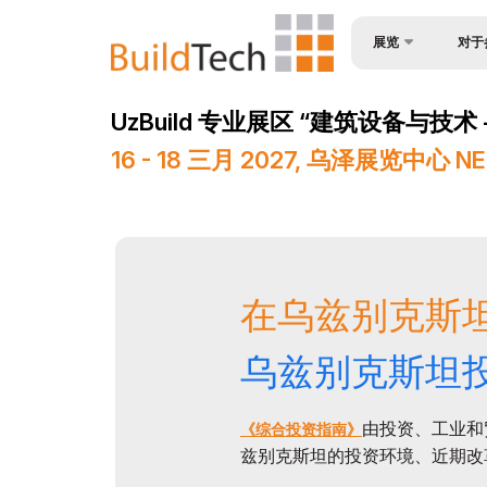
展览
对于
为何参
关于展会
UzBuild 专业展区 “建筑设备与技术 - B
观众简
产品类别
16 - 18 三月 2027, 乌泽展览中心 N
入境签
参展商名单
参与机
商业计划
工作时
官方支持
展位预
地点及工作时间
在乌兹别克斯
成为赞
世博日报
乌兹别克斯坦投
展台搭
媒体支持
货物与
活动计划
由投资、工业和
《综合投资指南》
兹别克斯坦的投资环境、近期改
参展商
在乌兹别克斯坦做生意