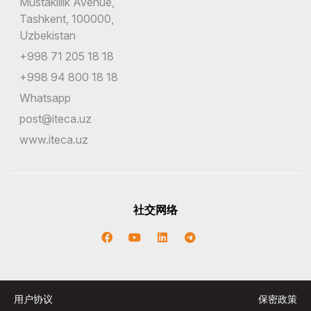
Mustakillik Avenue,
Tashkent, 100000,
Uzbekistan
+998 71 205 18 18
+998 94 800 18 18
Whatsapp
post@iteca.uz
www.iteca.uz
社交网络
用户协议
保密政策