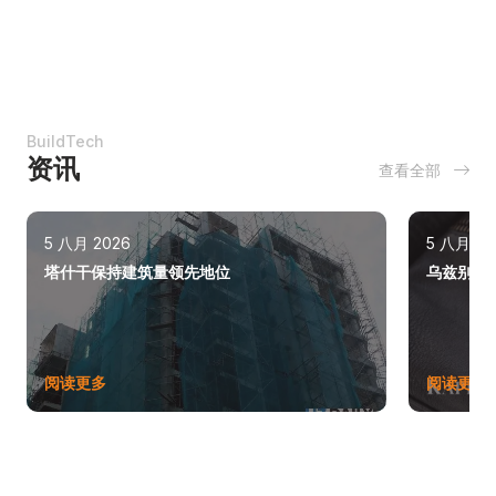
BuildTech
资讯
查看全部
5 八月 2026
5 八月 20
塔什干保持建筑量领先地位
乌兹别克斯
阅读更多
阅读更多