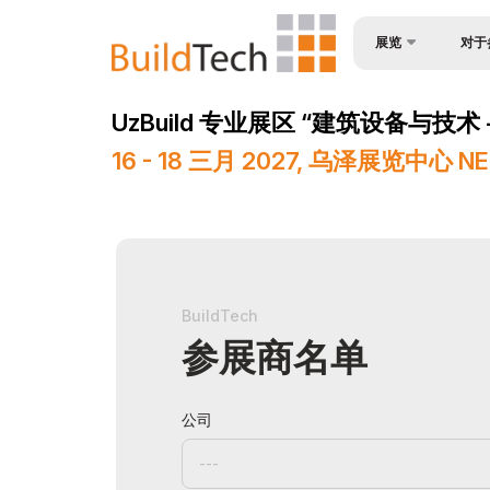
展览
对于
为何参
关于展会
UzBuild 专业展区 “建筑设备与技术 - B
观众简
产品类别
16 - 18 三月 2027, 乌泽展览中心 N
入境签
参展商名单
参与机
商业计划
工作时
官方支持
展位预
地点及工作时间
BuildTech
成为赞
世博日报
参展商名单
展台搭
媒体支持
公司
货物与
活动计划
参展商
在乌兹别克斯坦做生意