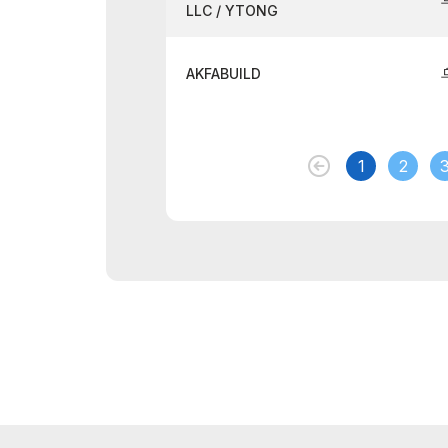
LLC / YTONG
AKFABUILD
1
2