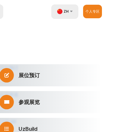
ZH
个人专区
UZ
EN
RU
展位预订
参观展览
UzBuild