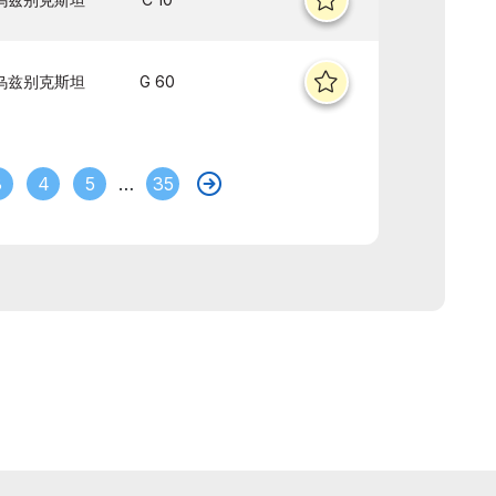
乌兹别克斯坦
G 60
3
4
5
…
35