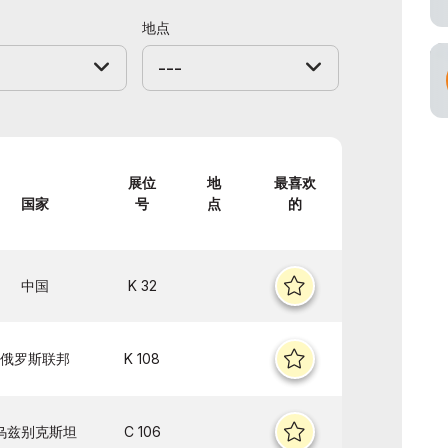
空承运商
地点
---
展位
地
最喜欢
国家
号
点
的
中国
K 32
俄罗斯联邦
K 108
乌兹别克斯坦
C 106