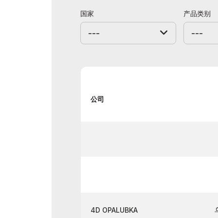
官方航
展后结果
国家
产品类别
官方目录
---
---
公司
4D OPALUBKA