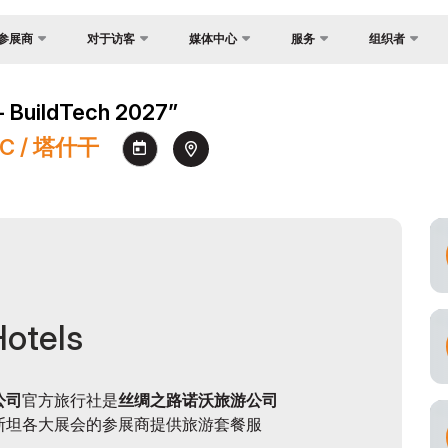
参展商
对于访客
媒体中心
服务
组织者
反馈
国家焦点
照片库
为什么访问？
展？
uildTech 2027”
联系方式
货物与交付
视频库
场地
介
EC / 塔什干
关于主办方
官方旅行社
新闻稿
工作时间
证制度
签证
消息
参观展览
会
注册为媒体
如何前往展会
间
参观规则
订
官方旅行社
助商
Hotels
建
交付
公司
官方旅行社是
丝绸之路诺沃旅游公司
斯坦各大展会的参展商提供旅游套餐服
须知