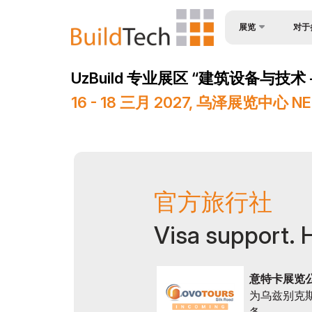
展览
对于
为何参
关于展会
UzBuild 专业展区 “建筑设备与技术 - B
观众简
产品类别
16 - 18 三月 2027, 乌泽展览中心 N
入境签
参展商名单
参与机
商业计划
工作时
官方支持
展位预
地点及工作时间
官方旅行社
成为赞
世博日报
Visa support. 
展台搭
媒体支持
货物与
活动计划
意特卡展览
为乌兹别克
参展商
在乌兹别克斯坦做生意