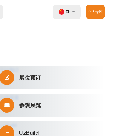
ZH
个人专区
UZ
EN
RU
展位预订
参观展览
UzBuild