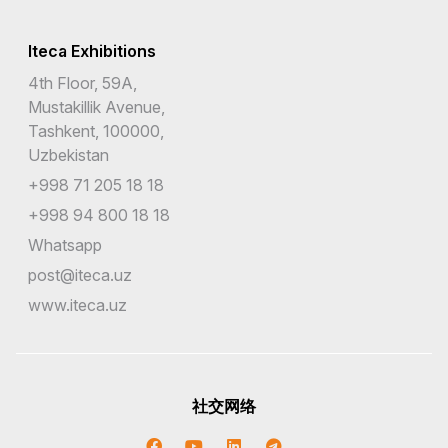
Iteca Exhibitions
4th Floor, 59A,
Mustakillik Avenue,
Tashkent, 100000,
Uzbekistan
+998 71 205 18 18
+998 94 800 18 18
Whatsapp
post@iteca.uz
www.iteca.uz
社交网络