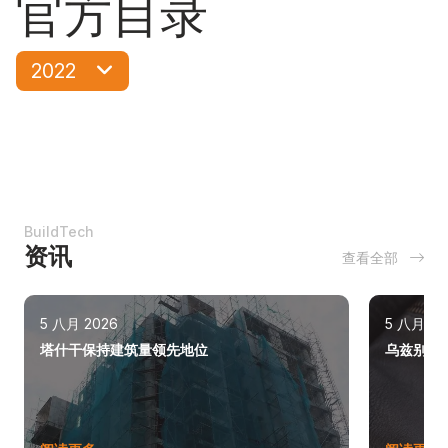
官方目录
2022
BuildTech
资讯
查看全部
5 八月 2026
5 八月 20
塔什干保持建筑量领先地位
乌兹别克斯