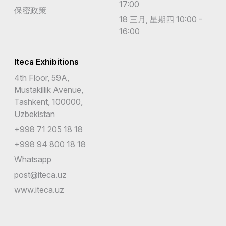
17:00
保密政策
18 三月, 星期四 10:00 -
16:00
Iteca Exhibitions
4th Floor, 59A,
Mustakillik Avenue,
Tashkent, 100000,
Uzbekistan
+998 71 205 18 18
+998 94 800 18 18
Whatsapp
post@iteca.uz
www.iteca.uz