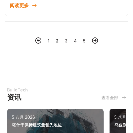
阅读更多
1
2
3
4
5
BuildTech
资讯
查看全部
5 八月 2026
5 八月 20
塔什干保持建筑量领先地位
乌兹别克斯