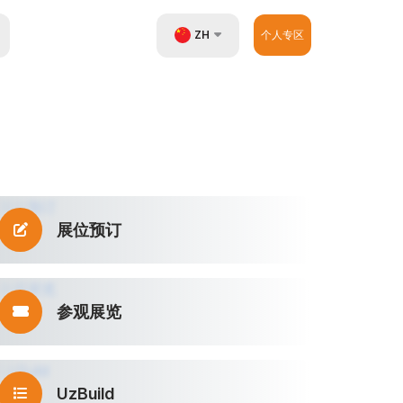
ZH
个人专区
UZ
EN
RU
展位预订
参观展览
UzBuild