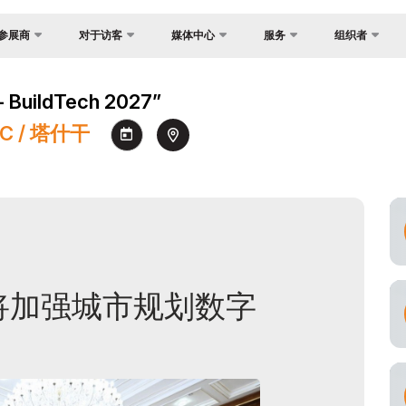
参展商
对于访客
媒体中心
服务
组织者
反馈
国家焦点
照片库
为什么访问？
展？
uildTech 2027”
联系方式
货物与交付
视频库
场地
介
EC / 塔什干
关于主办方
官方旅行社
新闻稿
工作时间
证制度
签证
消息
参观展览
会
注册为媒体
如何前往展会
间
参观规则
订
官方旅行社
助商
将加强城市规划数字
建
交付
须知