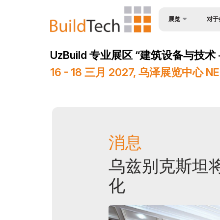
展览
对于
为何参
关于展会
UzBuild 专业展区 “建筑设备与技术 - B
观众简
产品类别
16 - 18 三月 2027, 乌泽展览中心 N
入境签
参展商名单
参与机
商业计划
工作时
官方支持
展位预
地点及工作时间
消息
成为赞
世博日报
乌兹别克斯坦
展台搭
媒体支持
化
货物与
活动计划
参展商
在乌兹别克斯坦做生意