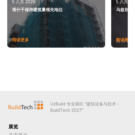
5 八月 2026
5 八月 20
塔什干保持建筑量领先地位
乌兹别克斯
阅读更多
阅读更多
UzBuild 专业展区 “建筑设备与技术 -
BuildTech 2027”
展览
关于展会