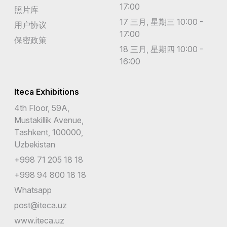
17:00
照片库
17 三月, 星期三 10:00 -
用户协议
17:00
保密政策
18 三月, 星期四 10:00 -
16:00
Iteca Exhibitions
4th Floor, 59A,
Mustakillik Avenue,
Tashkent, 100000,
Uzbekistan
+998 71 205 18 18
+998 94 800 18 18
Whatsapp
post@iteca.uz
www.iteca.uz