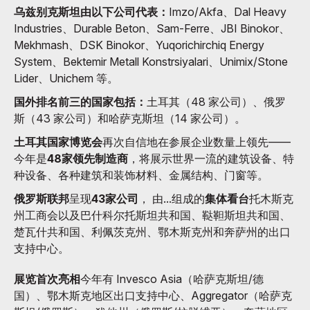
乌兹别克斯坦由以下公司代表：
Imzo/Akfa、Dal Heavy
Industries、Durable Beton、Sam-Ferre、JBI Binokor、
Mekhmash、DSK Binokor、Yuqorichirchiq Energy
System、Bektemir Metall Konstrsiyalari、Unimix/Stone
Lider、Unichem 等。
国外排名前三的国家包括：
土耳其（48 家公司）、俄罗
斯（43 家公司）和哈萨克斯坦（14 家公司）。
土耳其国家博览会
再次自信地在参展企业数量上领先——
今年是
48家领先制造商
，将展示世界一流的建筑设备、特
种设备、各种建筑和装饰材料、金属结构、门窗等。
俄罗斯联邦
呈现
43家公司
， 由...组成的
集体看台
托木斯克
州工商会以及巴什科尔托斯坦共和国、鞑靼斯坦共和国、
楚瓦什共和国、利佩茨克州、鄂木斯克州和奔萨州的出口
支持中心。
展览首次亮相
今年有 Invesco Asia（哈萨克斯坦/德
国）、鄂木斯克地区出口支持中心、Aggregator（哈萨克