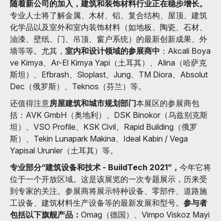
随着新公司的加入，建筑和装饰材料行业正在稳步增长。
专业人士将了解金属、木材、铝、复合结构、屋顶、建筑
化学品以及室外和室内装饰材料（如地板、陶瓷、石材、
油漆、壁纸、门、吊顶、窗户系统）的最新创新成果、外
墙等等。尤其，
室内和设计领域的参展商中
：Akcali Boya
ve Kimya、Ar-El Kimya Yapi（土耳其）、Alina（哈萨克
斯坦）、Efbrash、Sloplast、Jung、TM Diora、Absolut
Dec（俄罗斯）、Teknos（芬兰）等。
还值得注意
房屋建筑和城市规划部门
本展区的参展商包
括：AVK GmbH（奥地利）、DSK Binokor（乌兹别克斯
坦）、VSO Profile、KSK Civil、Rapid Building（俄罗
斯）、Tekin Lunapark Makina、Ideal Kabin / Vega
Yapisal Urunler（土耳其）等。
专业部分“建筑设备和技术 - BuildTech 2021”，
今年它将
位于一个开放区域。这是该展览的一次专题展示，历来受
到专家的关注。参展商将展示特种设备、零部件、道路施
工设备、建筑材料生产设备等的最新发展和型号。
参与者
包括以下旗舰产品：
Omag（德国）、Vimpo Viskoz Mayi