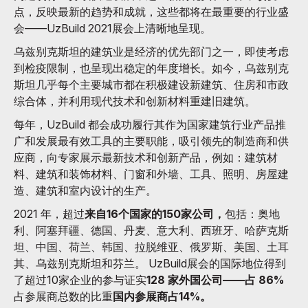
点，反映最新的趋势和成就，这些都将在最重要的行业盛
会——UzBuild 2021展会上清晰地呈现。
乌兹别克斯坦的建筑业是经济的优先部门之一，即使考虑
到检疫限制，也呈现出稳定的年度增长。如今，乌兹别克
斯坦几乎每个主要城市都在积极建设新建筑、住房和市政
综合体，并利用现代技术和创新材料重建旧建筑。
每年，UzBuild 都会成功履行其作为国家建筑行业产品推
广和发展最有效工具的主要职能，吸引领先的制造商和供
应商，向专家展示最新技术和创新产品，例如：建筑材
料、建筑和装饰材料、门窗和外墙、工具、照明、房屋建
造、建筑和室内设计的生产。
2021 年，超过
来自16个国家的150家公司，
包括：奥地
利、阿塞拜疆、德国、丹麦、意大利、西班牙、哈萨克斯
坦、中国、荷兰、韩国、拉脱维亚、俄罗斯、美国、土耳
其、乌兹别克斯坦和芬兰。 UzBuild展会的国际地位得到
了超过10家企业的参与证实
128 家外国公司——占 86%
占参展商总数的比重
国内参展商占14%。