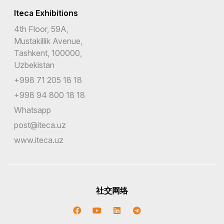
Iteca Exhibitions
4th Floor, 59A,
Mustakillik Avenue,
Tashkent, 100000,
Uzbekistan
+998 71 205 18 18
+998 94 800 18 18
Whatsapp
post@iteca.uz
www.iteca.uz
社交网络