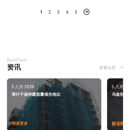
1
2
3
4
5
BuildTech
资讯
查看全部
5 八月 2026
5 八月 20
塔什干保持建筑量领先地位
乌兹别克斯
阅读更多
阅读更多